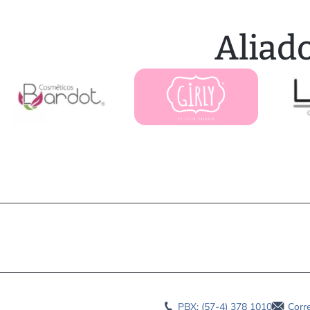
Aliad
PBX: (57-4) 378 1010
Corr