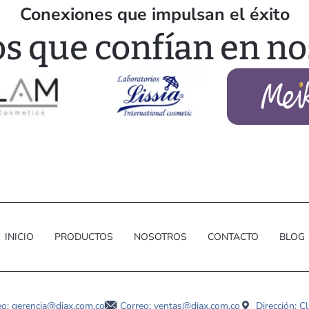
Conexiones que impulsan el éxito
os que confían en no
INICIO
PRODUCTOS
NOSOTROS
CONTACTO
BLOG
eo: gerencia@diax.com.co
Correo: ventas@diax.com.co
Dirección: C