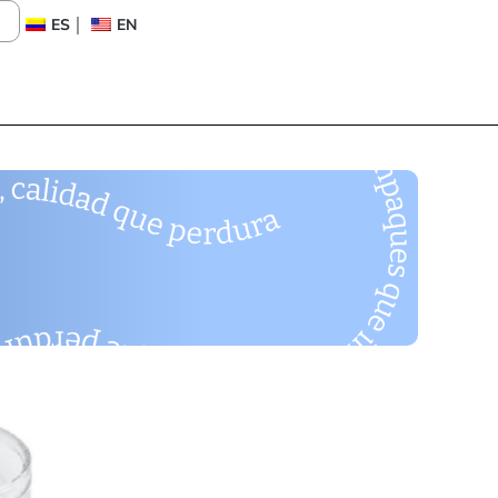
ES
EN