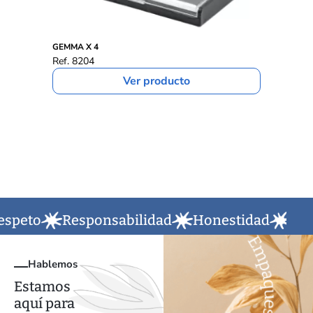
EST
GEMMA X 4
SIS
Ref. 8204
Ref
Ver producto
peto
Responsabilidad
Honestidad
Puntu
Hablemos
Estamos
aquí para