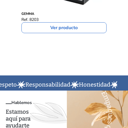
EST
GEMMA
SIS
Ref. 8203
Ref
Ver producto
eto
Responsabilidad
Honestidad
Puntu
Hablemos
Estamos
aquí para
ayudarte